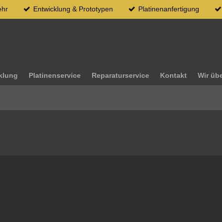
ehr
Entwicklung & Prototypen
Platinenanfertigung
klung
Platinenservice
Reparaturservice
Kontakt
Wir üb