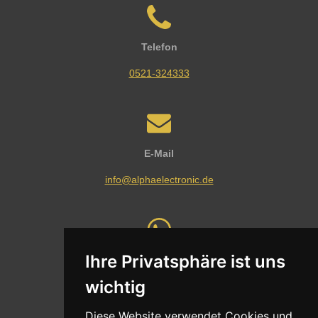
Telefon
0521-324333
E-Mail
info@alphaelectronic.de
Ihre Privatsphäre ist uns
Whatsapp
wichtig
Nachricht senden
Diese Website verwendet Cookies und