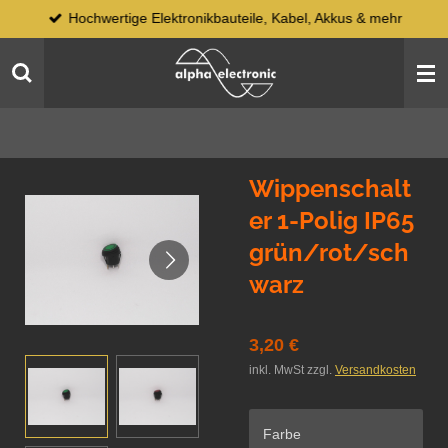
Hochwertige Elektronikbauteile, Kabel, Akkus & mehr
Zum
Hauptinhalt
springen
Wippenschalt
er 1-Polig IP65
grün/rot/sch
warz
3,20 €
inkl. MwSt zzgl.
Versandkosten
Farbe