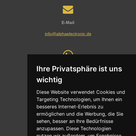
E-Mail
info@alphaelectronic.de
Ihre Privatsphäre ist uns
Whatsapp
wichtig
Nachricht senden
Diese Website verwendet Cookies und
Targeting Technologien, um Ihnen ein
besseres Internet-Erlebnis zu
ermöglichen und die Werbung, die Sie
Adresse
sehen, besser an Ihre Bedürfnisse
Oldentruper Straße 104
anzupassen. Diese Technologien
33604 Bielefeld
nutzen wir außerdem, um Ergebnisse