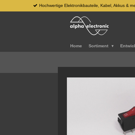
Hochwertige Elektronikbauteile, Kabel, Akkus & m
Zum
Hauptinhalt
springen
Home
Sortiment
Entwic