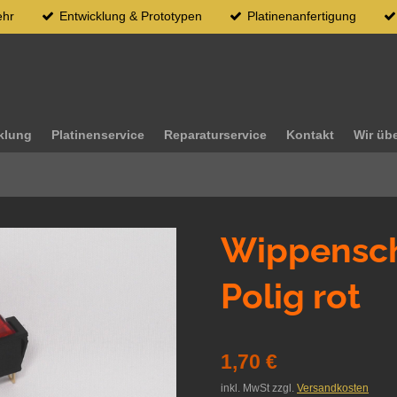
ehr
Entwicklung & Prototypen
Platinenanfertigung
klung
Platinenservice
Reparaturservice
Kontakt
Wir üb
Wippensch
Polig rot
1,70 €
inkl. MwSt zzgl.
Versandkosten