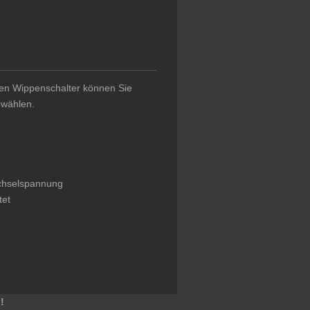
aren Wippenschalter können Sie
 wählen.
echselspannung
tet
!