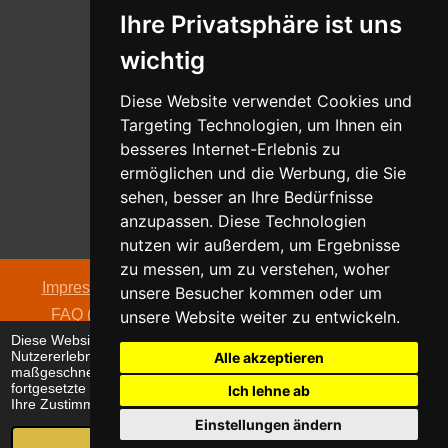
Ihre Privatsphäre ist uns
Whatsapp
wichtig
Nachricht senden
Diese Website verwendet Cookies und
Targeting Technologien, um Ihnen ein
besseres Internet-Erlebnis zu
ermöglichen und die Werbung, die Sie
Adresse
sehen, besser an Ihre Bedürfnisse
Oldentruper Straße 104
anzupassen. Diese Technologien
33604 Bielefeld
nutzen wir außerdem, um Ergebnisse
zu messen, um zu verstehen, woher
Impressum
|
Datenschutzerklärung
|
AGB
|
Kontakt
|
unsere Besucher kommen oder um
FAQ (häufig gestellte Fragen)
|
Hinweispflicht zur
unsere Website weiter zu entwickeln.
Diese Website verwendet Cookies, um Ihr
Batterieentsorgung
Nutzererlebnis zu verbessern und
Alle akzeptieren
© 2026 alpha electronic
maßgeschneiderte Anzeigen anzuzeigen. Die
fortgesetzte Nutzung dieser Website bestätigt
Ich lehne ab
Ihre Zustimmung zur Verwendung von Cookies.
Einstellungen ändern
Ich stimme zu
E-Mail
Telefon
Karte
WhatsApp