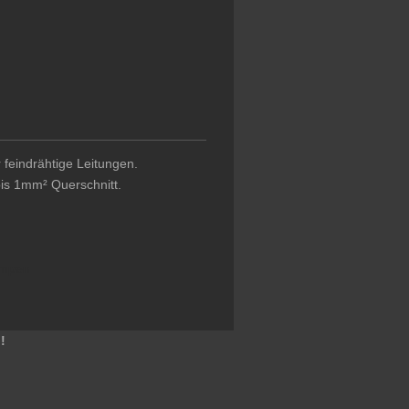
 feindrähtige Leitungen.
bis 1mm² Querschnitt.
impen
!