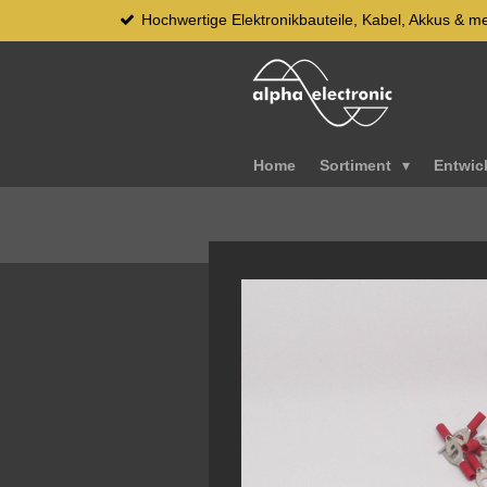
Hochwertige Elektronikbauteile, Kabel, Akkus & m
Zum
Hauptinhalt
springen
Home
Sortiment
Entwic