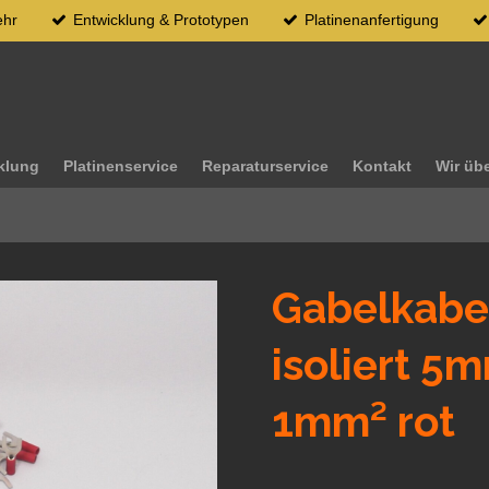
ehr
Entwicklung & Prototypen
Platinenanfertigung
klung
Platinenservice
Reparaturservice
Kontakt
Wir üb
Gabelkabe
isoliert 5m
1mm² rot