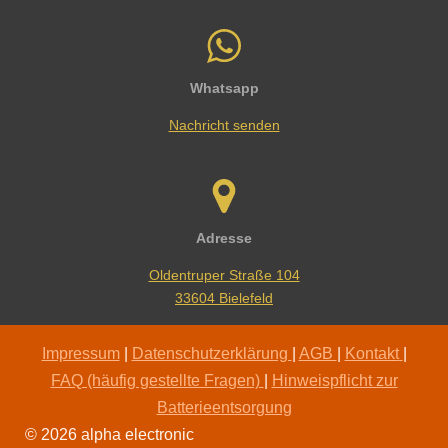
Whatsapp
Nachricht senden
Adresse
Oldentruper Straße 104
33604 Bielefeld
Impressum
|
Datenschutzerklärung
|
AGB
|
Kontakt
|
FAQ (häufig gestellte Fragen)
|
Hinweispflicht zur
Batterieentsorgung
© 2026 alpha electronic