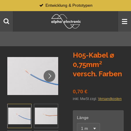
Entwicklung & Prototypen
Zum
Hauptinhalt
springen
H05-Kabel ⌀
0,75mm²
versch. Farben
0,70 €
inkl. MwSt zzgl.
Versandkosten
Länge