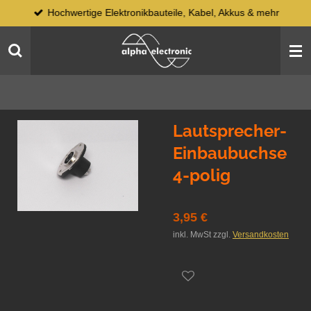
Hochwertige Elektronikbauteile, Kabel, Akkus & mehr
Zum
Hauptinhalt
springen
Lautsprecher-
Einbaubuchse
4-polig
3,95 €
inkl. MwSt zzgl.
Versandkosten