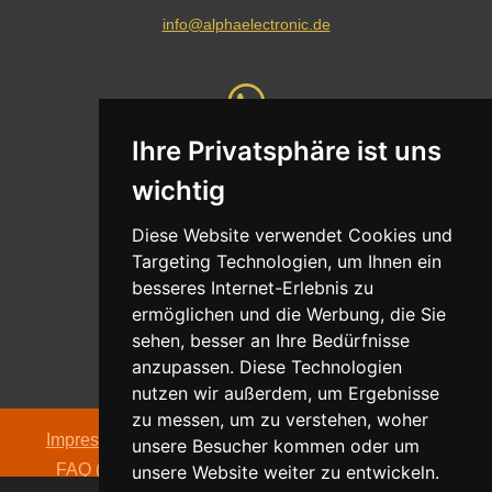
info@alphaelectronic.de
Ihre Privatsphäre ist uns
Whatsapp
wichtig
Nachricht senden
Diese Website verwendet Cookies und
Targeting Technologien, um Ihnen ein
besseres Internet-Erlebnis zu
ermöglichen und die Werbung, die Sie
Adresse
sehen, besser an Ihre Bedürfnisse
Oldentruper Straße 104
anzupassen. Diese Technologien
33604 Bielefeld
nutzen wir außerdem, um Ergebnisse
zu messen, um zu verstehen, woher
Impressum
|
Datenschutzerklärung
|
AGB
|
Kontakt
|
unsere Besucher kommen oder um
FAQ (häufig gestellte Fragen)
|
Hinweispflicht zur
unsere Website weiter zu entwickeln.