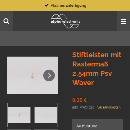
Platinenanfertigung
Zum
Hauptinhalt
springen
Stiftleisten mit
Rastermaß
2,54mm Psv
Waver
0,35 €
inkl. MwSt zzgl.
Versandkosten
Ausführung