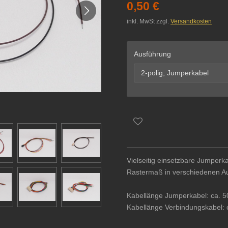
0,50 €
inkl. MwSt zzgl.
Versandkosten
Ausführung
Vielseitig einsetzbare Jumper
Rastermaß in verschiedenen A
Kabellänge Jumperkabel: ca. 
Kabellänge Verbindungskabel: