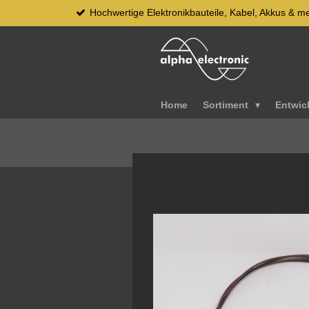
Hochwertige Elektronikbauteile, Kabel, Akkus & m
Zum
Hauptinhalt
springen
Home
Sortiment
Entwic