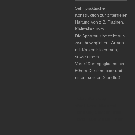
Sehr praktische
Konstruktion zur zitterfreien
Haltung von z.B. Platinen,
Kleinteilen uvm.
Die Apparatur besteht aus
zwei beweglichen "Armen"
mit Krokodilsklemmen,
sowie einem
Vergrößerungsglas mit ca.
60mm Durchmesser und
einem soliden Standfuß.
Löten Werkzeug
Weichlöten Hilfsmittel
Halterung Ständer Dritte
Hand Lupe Utensil Halter