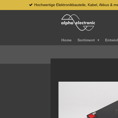
Hochwertige Elektronikbauteile, Kabel, Akkus & m
Zum
Hauptinhalt
springen
Home
Sortiment
Entwic