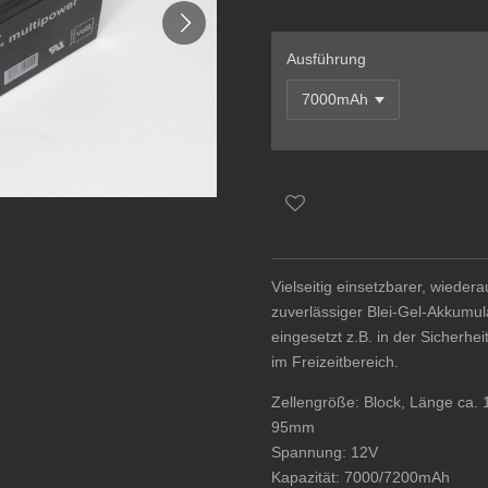
Ausführung
Vielseitig einsetzbarer, wieder
zuverlässiger Blei-Gel-Akkumul
eingesetzt z.B. in der Sicherh
im Freizeitbereich.
Zellengröße: Block, Länge ca.
95mm
Spannung: 12V
Kapazität: 7000/7200mAh