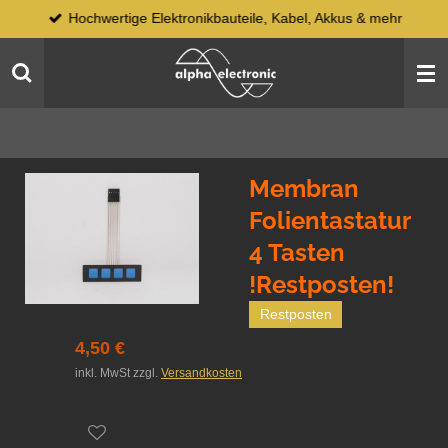
Hochwertige Elektronikbauteile, Kabel, Akkus & mehr
Zum
Hauptinhalt
springen
Membran
Folientastatur
4 Tasten
!Restposten!
Restposten
4,50 €
inkl. MwSt zzgl.
Versandkosten