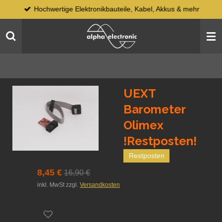
Hochwertige Elektronikbauteile, Kabel, Akkus & mehr
Zum
Hauptinhalt
springen
UEXT
Barometer
Olimex
!Restposten!
Restposten
8,45 €
16,90 €
inkl. MwSt zzgl.
Versandkosten