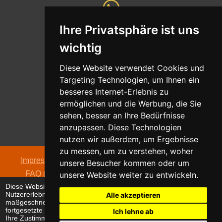
Ihre Privatsphäre ist uns
Whatsapp
wichtig
Nachricht senden
Diese Website verwendet Cookies und
Targeting Technologien, um Ihnen ein
besseres Internet-Erlebnis zu
ermöglichen und die Werbung, die Sie
Adresse
sehen, besser an Ihre Bedürfnisse
Oldentruper Straße 104
anzupassen. Diese Technologien
33604 Bielefeld
nutzen wir außerdem, um Ergebnisse
zu messen, um zu verstehen, woher
Impressum
|
Datenschutzerklärung
|
AGB
|
Kontakt
|
unsere Besucher kommen oder um
FAQ (häufig gestellte Fragen)
|
Hinweispflicht zur
unsere Website weiter zu entwickeln.
Diese Website verwendet Cookies, um Ihr
Batterieentsorgung
Nutzererlebnis zu verbessern und
Alle akzeptieren
© 2026 alpha electronic
maßgeschneiderte Anzeigen anzuzeigen. Die
fortgesetzte Nutzung dieser Website bestätigt
Ich lehne ab
Ihre Zustimmung zur Verwendung von Cookies.