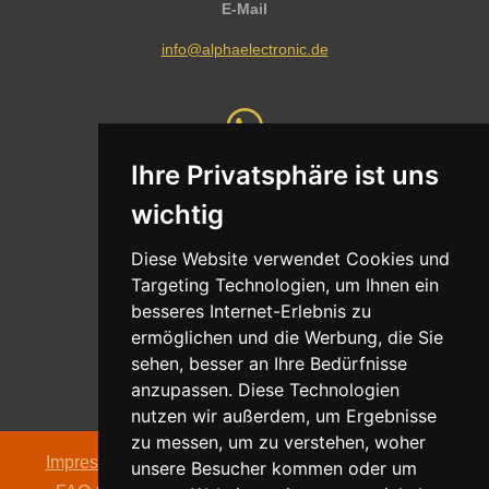
E-Mail
info@alphaelectronic.de
Ihre Privatsphäre ist uns
Whatsapp
wichtig
Nachricht senden
Diese Website verwendet Cookies und
Targeting Technologien, um Ihnen ein
besseres Internet-Erlebnis zu
ermöglichen und die Werbung, die Sie
Adresse
sehen, besser an Ihre Bedürfnisse
Oldentruper Straße 104
anzupassen. Diese Technologien
33604 Bielefeld
nutzen wir außerdem, um Ergebnisse
zu messen, um zu verstehen, woher
Impressum
|
Datenschutzerklärung
|
AGB
|
Kontakt
|
unsere Besucher kommen oder um