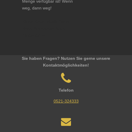
Menge verfügbar ist! Wenn
weg, dann weg!
Klinke Kabel Musik Stereo
Mono Audiokabel Audio
Klinkenkabel
Sie haben Fragen? Nutzen Sie gerne unsere
Kontaktmöglichkeiten!
Telefon
0521-324333