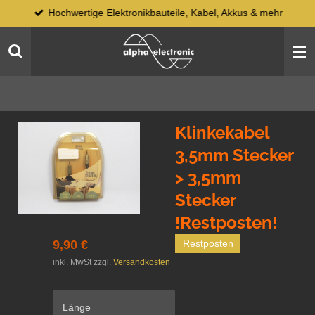
Hochwertige Elektronikbauteile, Kabel, Akkus & mehr
Zum
Hauptinhalt
springen
Klinkekabel
3,5mm Stecker
> 3,5mm
Stecker
!Restposten!
9,90 €
Restposten
inkl. MwSt zzgl.
Versandkosten
Länge