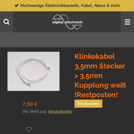
Hochwertige Elektronikbauteile, Kabel, Akkus & mehr
Zum
Hauptinhalt
springen
Klinkekabel
3,5mm Stecker
> 3,5mm
Kupplung weiß
!Restposten!
7,50 €
Restposten
inkl. MwSt zzgl.
Versandkosten