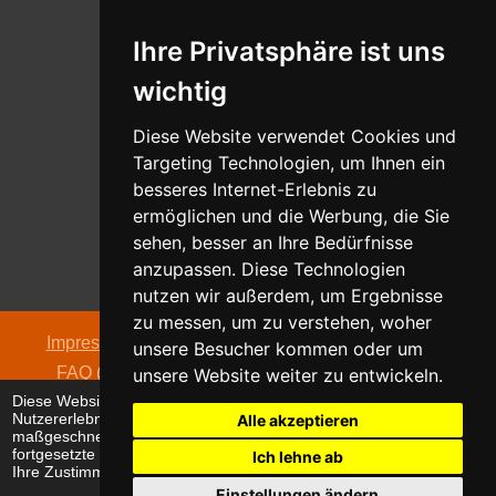
Ihre Privatsphäre ist uns
Whatsapp
wichtig
Nachricht senden
Diese Website verwendet Cookies und
Targeting Technologien, um Ihnen ein
besseres Internet-Erlebnis zu
ermöglichen und die Werbung, die Sie
Adresse
sehen, besser an Ihre Bedürfnisse
Oldentruper Straße 104
anzupassen. Diese Technologien
33604 Bielefeld
nutzen wir außerdem, um Ergebnisse
zu messen, um zu verstehen, woher
Impressum
|
Datenschutzerklärung
|
AGB
|
Kontakt
|
unsere Besucher kommen oder um
FAQ (häufig gestellte Fragen)
|
Hinweispflicht zur
unsere Website weiter zu entwickeln.
Diese Website verwendet Cookies, um Ihr
Batterieentsorgung
Nutzererlebnis zu verbessern und
Alle akzeptieren
© 2026 alpha electronic
maßgeschneiderte Anzeigen anzuzeigen. Die
fortgesetzte Nutzung dieser Website bestätigt
Ich lehne ab
Ihre Zustimmung zur Verwendung von Cookies.
Einstellungen ändern