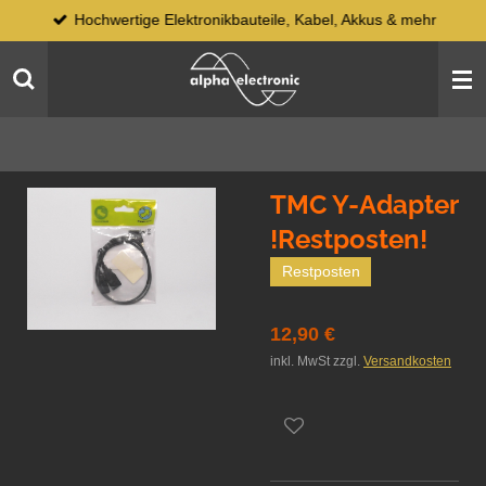
Hochwertige Elektronikbauteile, Kabel, Akkus & mehr
Zum
Hauptinhalt
springen
TMC Y-Adapter
!Restposten!
Restposten
12,90 €
inkl. MwSt zzgl.
Versandkosten