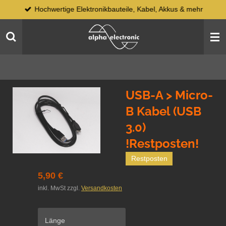
Hochwertige Elektronikbauteile, Kabel, Akkus & mehr
Zum
Hauptinhalt
springen
USB-A > Micro-
B Kabel (USB
3.0)
!Restposten!
Restposten
5,90 €
inkl. MwSt zzgl.
Versandkosten
Länge