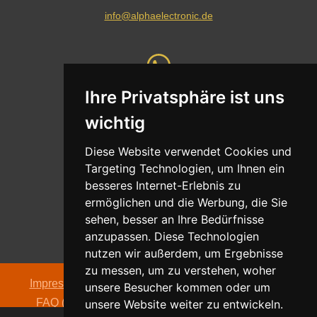
info@alphaelectronic.de
Ihre Privatsphäre ist uns
Whatsapp
wichtig
Nachricht senden
Diese Website verwendet Cookies und
Targeting Technologien, um Ihnen ein
besseres Internet-Erlebnis zu
ermöglichen und die Werbung, die Sie
Adresse
sehen, besser an Ihre Bedürfnisse
Oldentruper Straße 104
anzupassen. Diese Technologien
33604 Bielefeld
nutzen wir außerdem, um Ergebnisse
zu messen, um zu verstehen, woher
Impressum
|
Datenschutzerklärung
|
AGB
|
Kontakt
|
unsere Besucher kommen oder um
FAQ (häufig gestellte Fragen)
|
Hinweispflicht zur
unsere Website weiter zu entwickeln.