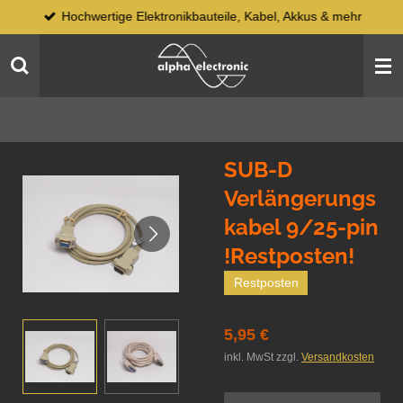
Hochwertige Elektronikbauteile, Kabel, Akkus & mehr
Zum
Hauptinhalt
springen
SUB-D
Verlängerungs
kabel 9/25-pin
!Restposten!
Restposten
5,95 €
inkl. MwSt zzgl.
Versandkosten