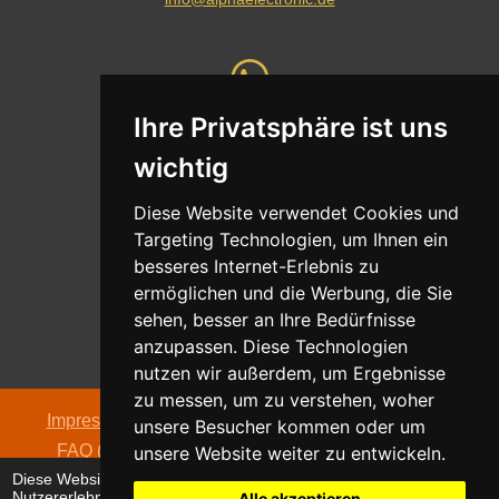
Ihre Privatsphäre ist uns
Whatsapp
wichtig
Nachricht senden
Diese Website verwendet Cookies und
Targeting Technologien, um Ihnen ein
besseres Internet-Erlebnis zu
ermöglichen und die Werbung, die Sie
Adresse
sehen, besser an Ihre Bedürfnisse
Oldentruper Straße 104
anzupassen. Diese Technologien
33604 Bielefeld
nutzen wir außerdem, um Ergebnisse
zu messen, um zu verstehen, woher
Impressum
|
Datenschutzerklärung
|
AGB
|
Kontakt
|
unsere Besucher kommen oder um
FAQ (häufig gestellte Fragen)
|
Hinweispflicht zur
unsere Website weiter zu entwickeln.
Diese Website verwendet Cookies, um Ihr
Batterieentsorgung
Nutzererlebnis zu verbessern und
Alle akzeptieren