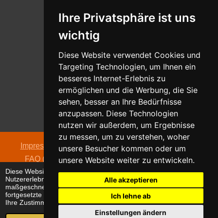
Ihre Privatsphäre ist uns
Whatsapp
wichtig
Nachricht senden
Diese Website verwendet Cookies und
Targeting Technologien, um Ihnen ein
besseres Internet-Erlebnis zu
ermöglichen und die Werbung, die Sie
Adresse
sehen, besser an Ihre Bedürfnisse
Oldentruper Straße 104
anzupassen. Diese Technologien
33604 Bielefeld
nutzen wir außerdem, um Ergebnisse
zu messen, um zu verstehen, woher
Impressum
|
Datenschutzerklärung
|
AGB
|
Kontakt
|
unsere Besucher kommen oder um
FAQ (häufig gestellte Fragen)
|
Hinweispflicht zur
unsere Website weiter zu entwickeln.
Diese Website verwendet Cookies, um Ihr
Batterieentsorgung
Nutzererlebnis zu verbessern und
Alle akzeptieren
© 2026 alpha electronic
maßgeschneiderte Anzeigen anzuzeigen. Die
fortgesetzte Nutzung dieser Website bestätigt
Ich lehne ab
Ihre Zustimmung zur Verwendung von Cookies.
Einstellungen ändern