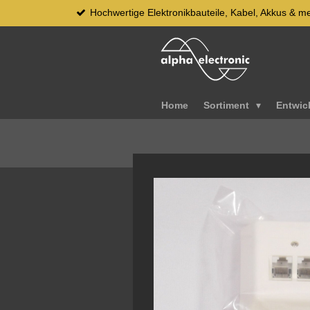
Hochwertige Elektronikbauteile, Kabel, Akkus & m
Zum
Hauptinhalt
springen
Home
Sortiment
Entwic