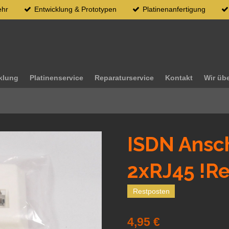
ehr
Entwicklung & Prototypen
Platinenanfertigung
klung
Platinenservice
Reparaturservice
Kontakt
Wir üb
ISDN Ansc
2xRJ45 !Re
Restposten
4,95 €