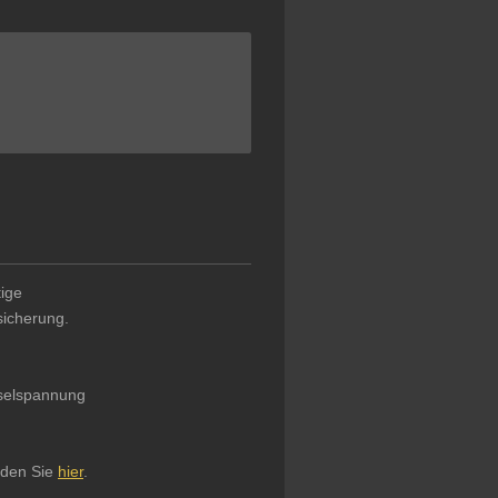
tige
icherung.
selspannung
nden Sie
hier
.