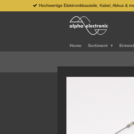
Hochwertige Elektronikbauteile, Kabel, Akkus & m
Zum
Hauptinhalt
springen
Home
Sortiment
Entwic