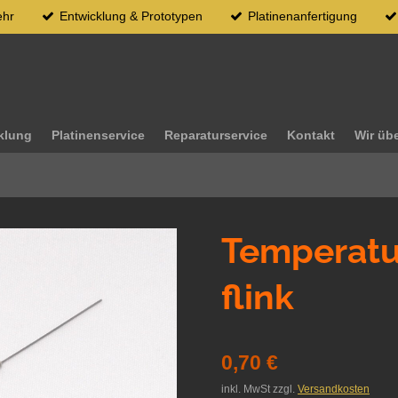
ehr
Entwicklung & Prototypen
Platinenanfertigung
klung
Platinenservice
Reparaturservice
Kontakt
Wir üb
Temperatu
flink
0,70 €
inkl. MwSt zzgl.
Versandkosten