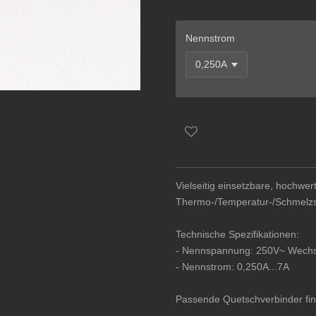
Nennstrom
Vielseitig einsetzbare, hochwer
Thermo-/Temperatur-/Schmelzs
Technische Spezifikationen:
- Nennspannung: 250V~ Wech
- Nennstrom: 0,250A...7A
Passende Quetschverbinder fi