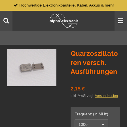
Hochwertige Elektronikbauteile, Kabel, Akkus & mehr
Zum
Hauptinhalt
springen
Quarzoszillato
ren versch.
Ausführungen
2,15 €
inkl. MwSt zzgl.
Versandkosten
Frequenz (in MHz)