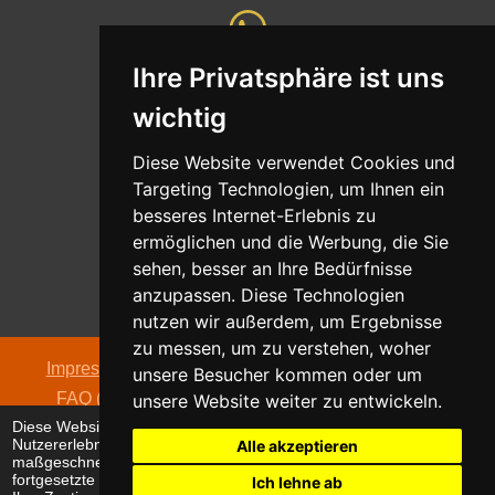
Ihre Privatsphäre ist uns
Whatsapp
wichtig
Nachricht senden
Diese Website verwendet Cookies und
Targeting Technologien, um Ihnen ein
besseres Internet-Erlebnis zu
ermöglichen und die Werbung, die Sie
Adresse
sehen, besser an Ihre Bedürfnisse
Oldentruper Straße 104
anzupassen. Diese Technologien
33604 Bielefeld
nutzen wir außerdem, um Ergebnisse
zu messen, um zu verstehen, woher
Impressum
|
Datenschutzerklärung
|
AGB
|
Kontakt
|
unsere Besucher kommen oder um
FAQ (häufig gestellte Fragen)
|
Hinweispflicht zur
unsere Website weiter zu entwickeln.
Diese Website verwendet Cookies, um Ihr
Batterieentsorgung
Nutzererlebnis zu verbessern und
Alle akzeptieren
© 2026 alpha electronic
maßgeschneiderte Anzeigen anzuzeigen. Die
fortgesetzte Nutzung dieser Website bestätigt
Ich lehne ab