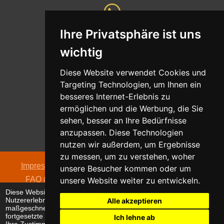
Ihre Privatsphäre ist uns
Whatsapp
wichtig
Nachricht senden
Diese Website verwendet Cookies und
Targeting Technologien, um Ihnen ein
besseres Internet-Erlebnis zu
ermöglichen und die Werbung, die Sie
Adresse
sehen, besser an Ihre Bedürfnisse
Oldentruper Straße 104
anzupassen. Diese Technologien
33604 Bielefeld
nutzen wir außerdem, um Ergebnisse
zu messen, um zu verstehen, woher
Impressum
|
Datenschutzerklärung
|
AGB
|
Kontakt
|
unsere Besucher kommen oder um
FAQ (häufig gestellte Fragen)
|
Hinweispflicht zur
unsere Website weiter zu entwickeln.
Diese Website verwendet Cookies, um Ihr
Batterieentsorgung
Nutzererlebnis zu verbessern und
Alle akzeptieren
© 2026 alpha electronic
maßgeschneiderte Anzeigen anzuzeigen. Die
fortgesetzte Nutzung dieser Website bestätigt
Ich lehne ab
Ihre Zustimmung zur Verwendung von Cookies.