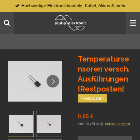
Hochwertige Elektronikbauteile, Kabel, Akkus & mehr
Zum
Hauptinhalt
springen
Temperaturse
nsoren versch.
Ausführungen
!Restposten!
Restposten
0,85 €
inkl. MwSt zzgl.
Versandkosten