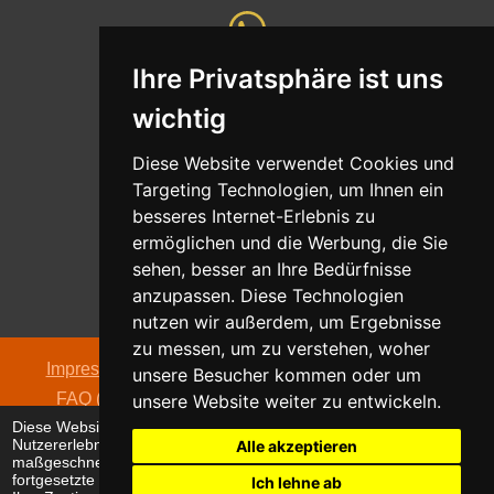
Ihre Privatsphäre ist uns
Whatsapp
wichtig
Nachricht senden
Diese Website verwendet Cookies und
Targeting Technologien, um Ihnen ein
besseres Internet-Erlebnis zu
ermöglichen und die Werbung, die Sie
Adresse
sehen, besser an Ihre Bedürfnisse
Oldentruper Straße 104
anzupassen. Diese Technologien
33604 Bielefeld
nutzen wir außerdem, um Ergebnisse
zu messen, um zu verstehen, woher
Impressum
|
Datenschutzerklärung
|
AGB
|
Kontakt
|
unsere Besucher kommen oder um
FAQ (häufig gestellte Fragen)
|
Hinweispflicht zur
unsere Website weiter zu entwickeln.
Diese Website verwendet Cookies, um Ihr
Batterieentsorgung
Nutzererlebnis zu verbessern und
Alle akzeptieren
© 2026 alpha electronic
maßgeschneiderte Anzeigen anzuzeigen. Die
fortgesetzte Nutzung dieser Website bestätigt
Ich lehne ab