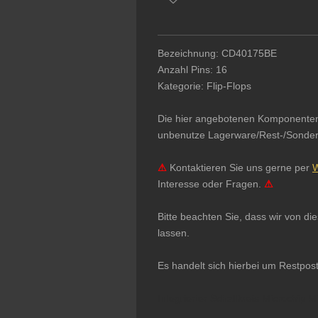
Bezeichnung: CD40175BE
Anzahl Pins: 16
Kategorie: Flip-Flops
Die hier angebotenen Komponenten & 
unbenutze Lagerware/Rest-/Sonderpo
⚠
Kontaktieren Sie uns gerne per
W
Interesse oder Fragen.
⚠
Bitte beachten Sie, dass wir von d
lassen.
Es handelt sich hierbei um Restpos
Integrierter Schaltkreis Microchip