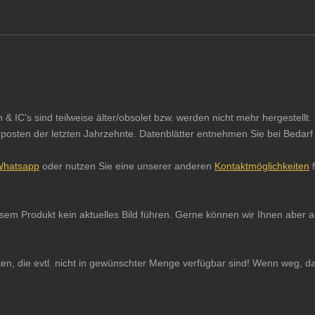
IC's sind teilweise älter/obsolet bzw. werden nicht mehr hergestellt. 
sten der letzten Jahrzehnte. Datenblätter entnehmen Sie bei Bedarf b
hatsapp
oder nutzen Sie eine unserer anderen
Kontaktmöglichkeiten
f
iesem Produkt kein aktuelles Bild führen. Gerne können wir Ihnen abe
ten, die evtl. nicht in gewünschter Menge verfügbar sind! Wenn weg, d
 Mikrochip Chip Restposten Sonderposten Lagerbestand Lagerware IC In