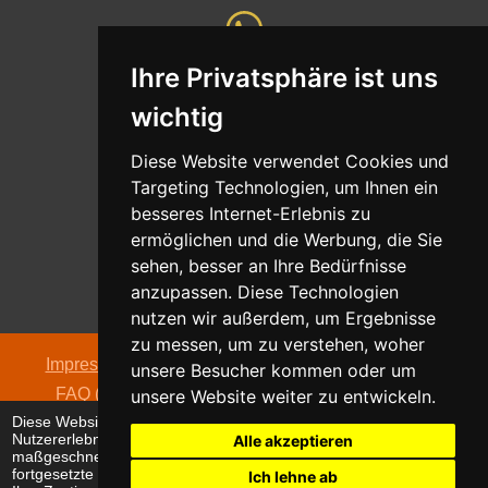
Ihre Privatsphäre ist uns
Whatsapp
wichtig
Nachricht senden
Diese Website verwendet Cookies und
Targeting Technologien, um Ihnen ein
besseres Internet-Erlebnis zu
ermöglichen und die Werbung, die Sie
Adresse
sehen, besser an Ihre Bedürfnisse
Oldentruper Straße 104
anzupassen. Diese Technologien
33604 Bielefeld
nutzen wir außerdem, um Ergebnisse
zu messen, um zu verstehen, woher
Impressum
|
Datenschutzerklärung
|
AGB
|
Kontakt
|
unsere Besucher kommen oder um
FAQ (häufig gestellte Fragen)
|
Hinweispflicht zur
unsere Website weiter zu entwickeln.
Diese Website verwendet Cookies, um Ihr
Batterieentsorgung
Nutzererlebnis zu verbessern und
Alle akzeptieren
© 2026 alpha electronic
maßgeschneiderte Anzeigen anzuzeigen. Die
fortgesetzte Nutzung dieser Website bestätigt
Ich lehne ab