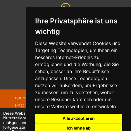
Ihre Privatsphäre ist uns
Whatsapp
wichtig
Nachricht senden
Diese Website verwendet Cookies und
Targeting Technologien, um Ihnen ein
besseres Internet-Erlebnis zu
ermöglichen und die Werbung, die Sie
Adresse
sehen, besser an Ihre Bedürfnisse
Oldentruper Straße 104
anzupassen. Diese Technologien
33604 Bielefeld
nutzen wir außerdem, um Ergebnisse
zu messen, um zu verstehen, woher
Impressum
|
Datenschutzerklärung
|
AGB
|
Kontakt
|
unsere Besucher kommen oder um
FAQ (häufig gestellte Fragen)
|
Hinweispflicht zur
unsere Website weiter zu entwickeln.
Diese Website verwendet Cookies, um Ihr
Batterieentsorgung
Nutzererlebnis zu verbessern und
Alle akzeptieren
© 2026 alpha electronic
maßgeschneiderte Anzeigen anzuzeigen. Die
fortgesetzte Nutzung dieser Website bestätigt
Ich lehne ab