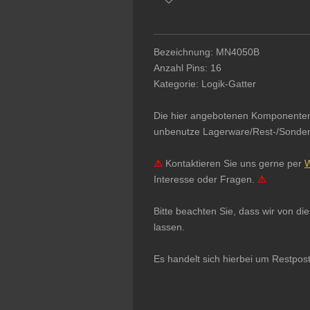
Bezeichnung: MN4050B
Anzahl Pins: 16
Kategorie: Logik-Gatter
Die hier angebotenen Komponenten & 
unbenutze Lagerware/Rest-/Sonderpo
⚠
Kontaktieren Sie uns gerne per
W
Interesse oder Fragen.
⚠
Bitte beachten Sie, dass wir von d
lassen.
Es handelt sich hierbei um Restpos
Integrierter Schaltkreis Microchip