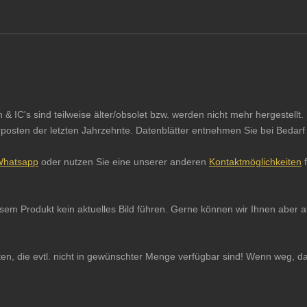
IC's sind teilweise älter/obsolet bzw. werden nicht mehr hergestellt. 
sten der letzten Jahrzehnte. Datenblätter entnehmen Sie bei Bedarf b
hatsapp
oder nutzen Sie eine unserer anderen
Kontaktmöglichkeiten
f
iesem Produkt kein aktuelles Bild führen. Gerne können wir Ihnen abe
ten, die evtl. nicht in gewünschter Menge verfügbar sind! Wenn weg, d
 Mikrochip Chip Restposten Sonderposten Lagerbestand Lagerware IC In