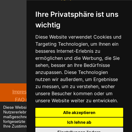
Ihre Privatsphäre ist uns
Whatsapp
wichtig
Nachricht senden
Diese Website verwendet Cookies und
Targeting Technologien, um Ihnen ein
besseres Internet-Erlebnis zu
ermöglichen und die Werbung, die Sie
Adresse
sehen, besser an Ihre Bedürfnisse
Oldentruper Straße 104
anzupassen. Diese Technologien
33604 Bielefeld
nutzen wir außerdem, um Ergebnisse
zu messen, um zu verstehen, woher
Impressum
|
Datenschutzerklärung
|
AGB
|
Kontakt
|
unsere Besucher kommen oder um
FAQ (häufig gestellte Fragen)
|
Hinweispflicht zur
unsere Website weiter zu entwickeln.
Diese Website verwendet Cookies, um Ihr
Batterieentsorgung
Nutzererlebnis zu verbessern und
Alle akzeptieren
© 2026 alpha electronic
maßgeschneiderte Anzeigen anzuzeigen. Die
fortgesetzte Nutzung dieser Website bestätigt
Ich lehne ab
Ihre Zustimmung zur Verwendung von Cookies.