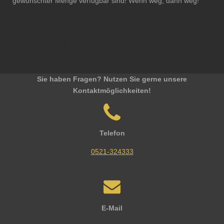
gewünschter Menge verfügbar sind! Wenn weg, dann weg!
Integrierter Schaltkreis Microchip Mikrochip Chip Restposten
Sonderposten Lagerbestand Lagerware IC Integrierte
Schaltung LED Display
Sie haben Fragen? Nutzen Sie gerne unsere
Kontaktmöglichkeiten!
Telefon
0521-324333
E-Mail