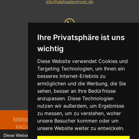
info@alphaelectronic.de
Ihre Privatsphäre ist uns
Whatsapp
wichtig
Nachricht senden
Diese Website verwendet Cookies und
Targeting Technologien, um Ihnen ein
besseres Internet-Erlebnis zu
ermöglichen und die Werbung, die Sie
Adresse
sehen, besser an Ihre Bedürfnisse
Oldentruper Straße 104
anzupassen. Diese Technologien
33604 Bielefeld
nutzen wir außerdem, um Ergebnisse
zu messen, um zu verstehen, woher
Impressum
|
Datenschutzerklärung
|
AGB
|
Kontakt
|
unsere Besucher kommen oder um
FAQ (häufig gestellte Fragen)
|
Hinweispflicht zur
unsere Website weiter zu entwickeln.
Diese Website verwendet Cookies, um Ihr
Batterieentsorgung