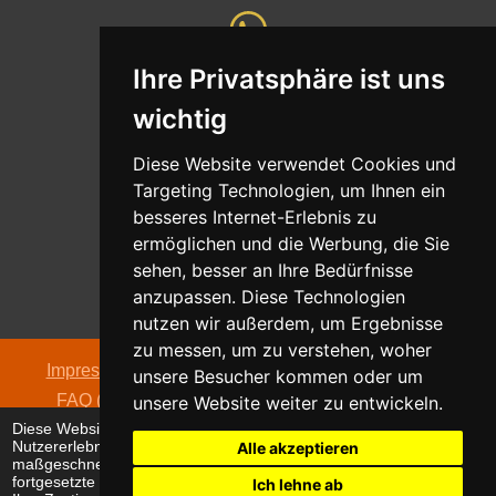
Ihre Privatsphäre ist uns
Whatsapp
wichtig
Nachricht senden
Diese Website verwendet Cookies und
Targeting Technologien, um Ihnen ein
besseres Internet-Erlebnis zu
ermöglichen und die Werbung, die Sie
Adresse
sehen, besser an Ihre Bedürfnisse
Oldentruper Straße 104
anzupassen. Diese Technologien
33604 Bielefeld
nutzen wir außerdem, um Ergebnisse
zu messen, um zu verstehen, woher
Impressum
|
Datenschutzerklärung
|
AGB
|
Kontakt
|
unsere Besucher kommen oder um
FAQ (häufig gestellte Fragen)
|
Hinweispflicht zur
unsere Website weiter zu entwickeln.
Diese Website verwendet Cookies, um Ihr
Batterieentsorgung
Nutzererlebnis zu verbessern und
Alle akzeptieren
© 2026 alpha electronic
maßgeschneiderte Anzeigen anzuzeigen. Die
fortgesetzte Nutzung dieser Website bestätigt
Ich lehne ab