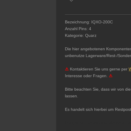
Bezeichnung: IQXO-200C
Anzahl Pins: 4
Kategorie: Quarz
Die hier angebotenen Komponenten & 
unbenutze Lagerware/Rest-/Sonderpo
⚠
Kontaktieren Sie uns gerne per
W
Interesse oder Fragen.
⚠
Bitte beachten Sie, dass wir von d
lassen.
Es handelt sich hierbei um Restpos
Integrierter Schaltkreis Microchip