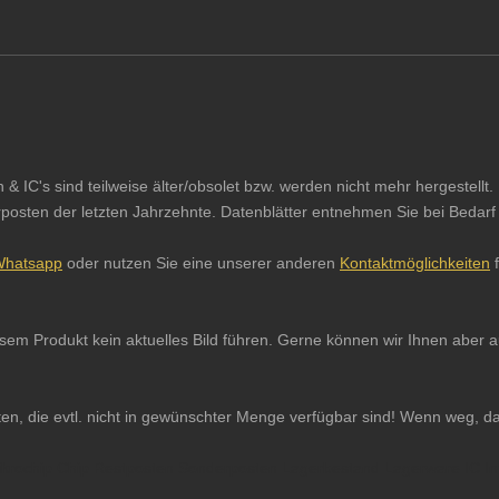
IC's sind teilweise älter/obsolet bzw. werden nicht mehr hergestellt. 
sten der letzten Jahrzehnte. Datenblätter entnehmen Sie bei Bedarf b
hatsapp
oder nutzen Sie eine unserer anderen
Kontaktmöglichkeiten
f
iesem Produkt kein aktuelles Bild führen. Gerne können wir Ihnen abe
ten, die evtl. nicht in gewünschter Menge verfügbar sind! Wenn weg, d
 Mikrochip Chip Restposten Sonderposten Lagerbestand Lagerware IC In