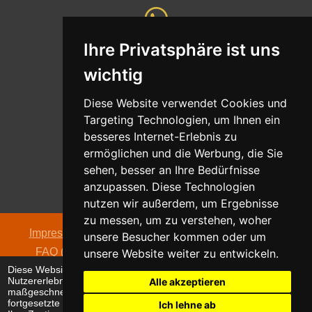
Ihre Privatsphäre ist uns
Whatsapp
wichtig
Nachricht senden
Diese Website verwendet Cookies und
Targeting Technologien, um Ihnen ein
besseres Internet-Erlebnis zu
ermöglichen und die Werbung, die Sie
Adresse
sehen, besser an Ihre Bedürfnisse
Oldentruper Straße 104
anzupassen. Diese Technologien
33604 Bielefeld
nutzen wir außerdem, um Ergebnisse
zu messen, um zu verstehen, woher
Impressum
|
Datenschutzerklärung
|
AGB
|
Kontakt
|
unsere Besucher kommen oder um
FAQ (häufig gestellte Fragen)
|
Hinweispflicht zur
unsere Website weiter zu entwickeln.
Diese Website verwendet Cookies, um Ihr
Batterieentsorgung
Nutzererlebnis zu verbessern und
Alle akzeptieren
© 2026 alpha electronic
maßgeschneiderte Anzeigen anzuzeigen. Die
fortgesetzte Nutzung dieser Website bestätigt
Ich lehne ab