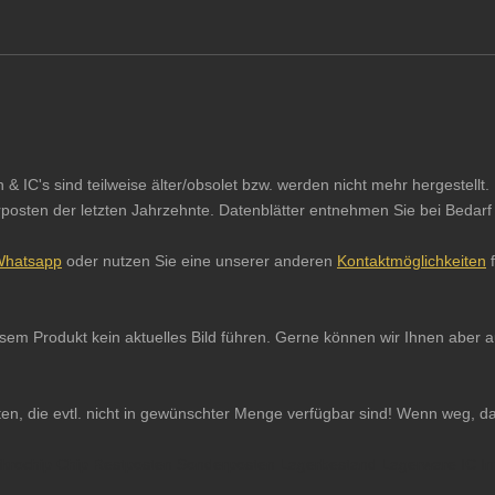
IC's sind teilweise älter/obsolet bzw. werden nicht mehr hergestellt. 
sten der letzten Jahrzehnte. Datenblätter entnehmen Sie bei Bedarf b
hatsapp
oder nutzen Sie eine unserer anderen
Kontaktmöglichkeiten
f
iesem Produkt kein aktuelles Bild führen. Gerne können wir Ihnen abe
ten, die evtl. nicht in gewünschter Menge verfügbar sind! Wenn weg, d
 Mikrochip Chip Restposten Sonderposten Lagerbestand Lagerware IC In