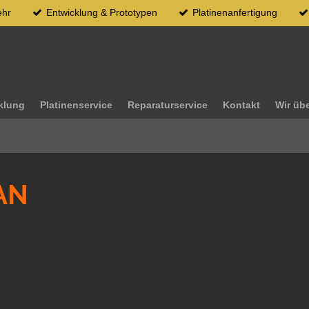
ehr
Entwicklung & Prototypen
Platinenanfertigung
klung
Platinenservice
Reparaturservice
Kontakt
Wir üb
AN