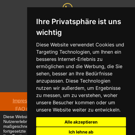
Ihre Privatsphäre ist uns
Whatsapp
wichtig
Nachricht senden
Diese Website verwendet Cookies und
Targeting Technologien, um Ihnen ein
besseres Internet-Erlebnis zu
ermöglichen und die Werbung, die Sie
Adresse
sehen, besser an Ihre Bedürfnisse
Oldentruper Straße 104
anzupassen. Diese Technologien
33604 Bielefeld
nutzen wir außerdem, um Ergebnisse
zu messen, um zu verstehen, woher
Impressum
|
Datenschutzerklärung
|
AGB
|
Kontakt
|
unsere Besucher kommen oder um
FAQ (häufig gestellte Fragen)
|
Hinweispflicht zur
unsere Website weiter zu entwickeln.
Diese Website verwendet Cookies, um Ihr
Batterieentsorgung
Nutzererlebnis zu verbessern und
Alle akzeptieren
© 2026 alpha electronic
maßgeschneiderte Anzeigen anzuzeigen. Die
fortgesetzte Nutzung dieser Website bestätigt
Ich lehne ab