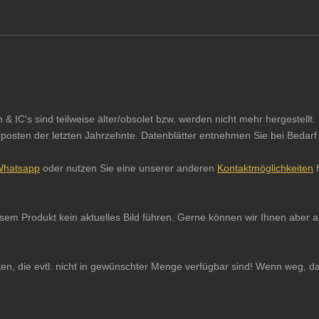
IC's sind teilweise älter/obsolet bzw. werden nicht mehr hergestellt. 
sten der letzten Jahrzehnte. Datenblätter entnehmen Sie bei Bedarf b
hatsapp
oder nutzen Sie eine unserer anderen
Kontaktmöglichkeiten
f
iesem Produkt kein aktuelles Bild führen. Gerne können wir Ihnen abe
ten, die evtl. nicht in gewünschter Menge verfügbar sind! Wenn weg, d
 Mikrochip Chip Restposten Sonderposten Lagerbestand Lagerware IC In