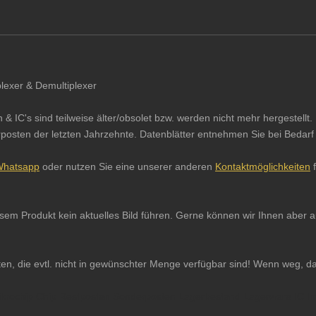
plexer & Demultiplexer
IC's sind teilweise älter/obsolet bzw. werden nicht mehr hergestellt. 
sten der letzten Jahrzehnte. Datenblätter entnehmen Sie bei Bedarf b
hatsapp
oder nutzen Sie eine unserer anderen
Kontaktmöglichkeiten
f
iesem Produkt kein aktuelles Bild führen. Gerne können wir Ihnen abe
ten, die evtl. nicht in gewünschter Menge verfügbar sind! Wenn weg, d
 Mikrochip Chip Restposten Sonderposten Lagerbestand Lagerware IC In