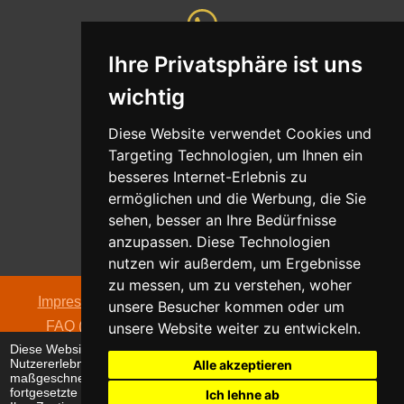
Ihre Privatsphäre ist uns
Whatsapp
wichtig
Nachricht senden
Diese Website verwendet Cookies und
Targeting Technologien, um Ihnen ein
besseres Internet-Erlebnis zu
ermöglichen und die Werbung, die Sie
Adresse
sehen, besser an Ihre Bedürfnisse
Oldentruper Straße 104
anzupassen. Diese Technologien
33604 Bielefeld
nutzen wir außerdem, um Ergebnisse
zu messen, um zu verstehen, woher
Impressum
|
Datenschutzerklärung
|
AGB
|
Kontakt
|
unsere Besucher kommen oder um
FAQ (häufig gestellte Fragen)
|
Hinweispflicht zur
unsere Website weiter zu entwickeln.
Diese Website verwendet Cookies, um Ihr
Batterieentsorgung
Nutzererlebnis zu verbessern und
Alle akzeptieren
© 2026 alpha electronic
maßgeschneiderte Anzeigen anzuzeigen. Die
fortgesetzte Nutzung dieser Website bestätigt
Ich lehne ab